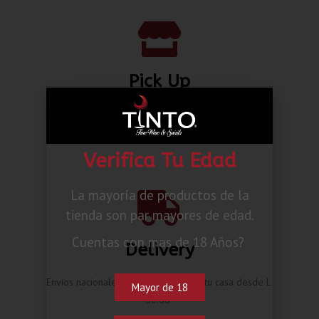
Pick Up
Haz tu pedido online y te contactaremos cuando esté
listo.
Verifica Tu Edad
La mayoría de productos de la
tienda son par mayores de edad.
Cuentas con mas de 18 Años?
Delivery
Envíos nacionales hasta la puerta de tu casa desde L.
Mayor de 18
80.00*