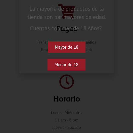
La mayoría de productos de la
tienda son par mayores de edad.
Pagos
Cuentas con mas de 18 Años?
Transferencia por BAC o Atlántida
Mayor de 18
Botón de pago Compra Click
Menor de 18
Horario
Lunes - Miércoles
11 am - 8 pm
Jueves - Sábado