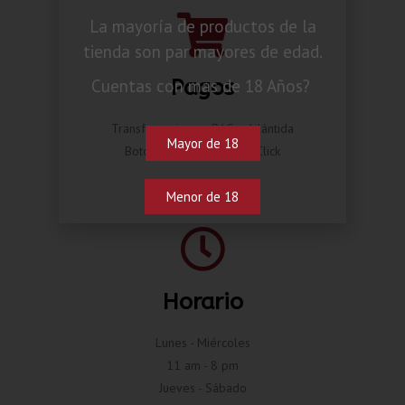
La mayoría de productos de la
tienda son par mayores de edad.
Pagos
Cuentas con mas de 18 Años?
Transferencia por BAC o Atlántida
Mayor de 18
Botón de pago Compra Click
Menor de 18
Horario
Lunes - Miércoles
11 am - 8 pm
Jueves - Sábado