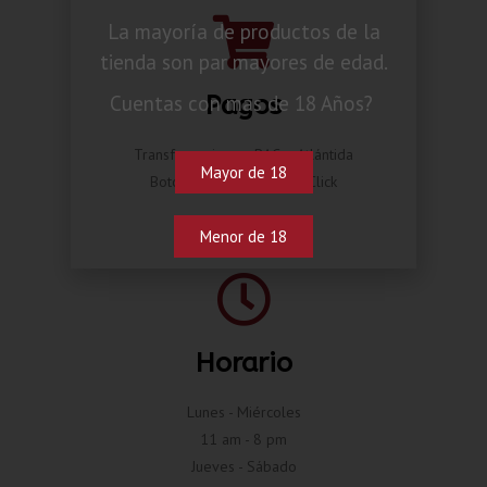
La mayoría de productos de la
tienda son par mayores de edad.
Pagos
Cuentas con mas de 18 Años?
Transferencia por BAC o Atlántida
Mayor de 18
Botón de pago Compra Click
Menor de 18
Horario
Lunes - Miércoles
11 am - 8 pm
Jueves - Sábado