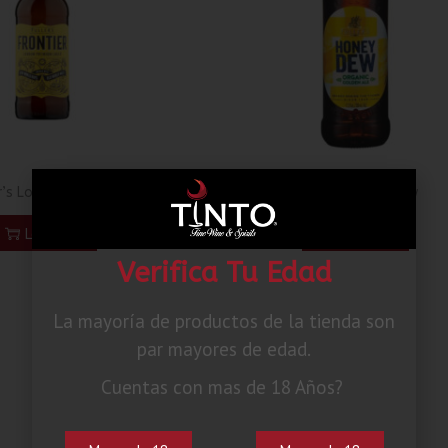
r’s London Frontier
Fuller’s Honey Dew
Leer más
Leer más
Verifica Tu Edad
La mayoría de productos de la tienda son
par mayores de edad.
Cuentas con mas de 18 Años?