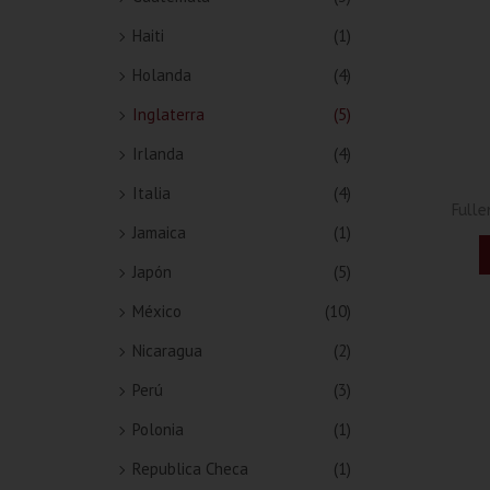
Haiti
(1)
Holanda
(4)
Inglaterra
(5)
Irlanda
(4)
Italia
(4)
Fulle
Jamaica
(1)
Japón
(5)
México
(10)
Nicaragua
(2)
Perú
(3)
Polonia
(1)
Republica Checa
(1)