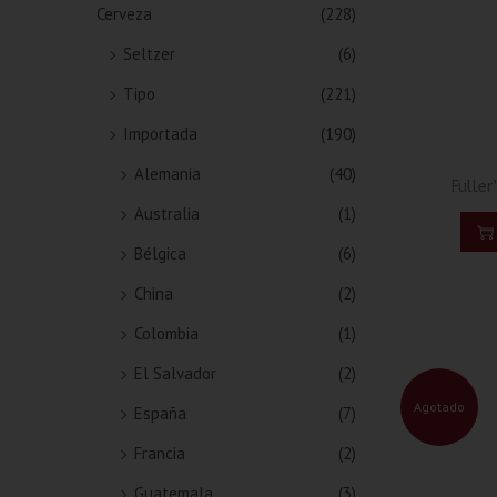
Cerveza
(228)
Seltzer
(6)
Tipo
(221)
Importada
(190)
Alemania
(40)
Fulle
Australia
(1)
Bélgica
(6)
China
(2)
Colombia
(1)
El Salvador
(2)
Agotado
España
(7)
Francia
(2)
Guatemala
(3)