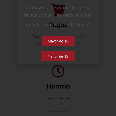
La mayoría de productos de la
tienda son par mayores de edad.
Pagos
Cuentas con mas de 18 Años?
Transferencia por BAC o Atlántida
Mayor de 18
Botón de pago Compra Click
Menor de 18
Horario
Lunes - Miércoles
11 am - 8 pm
Jueves - Sábado