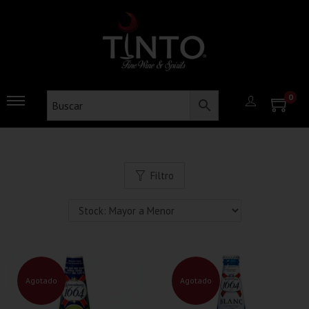
0
Filtro
Agotado
Agotado