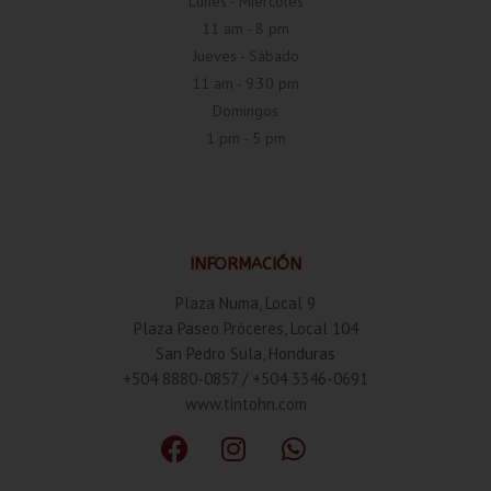
Lunes - Miércoles
11 am - 8 pm
Jueves - Sábado
11 am - 9:30 pm
Domingos
1 pm - 5 pm
INFORMACIÓN
Plaza Numa, Local 9
Plaza Paseo Próceres, Local 104
San Pedro Sula, Honduras
+504 8880-0857 / +504 3346-0691
www.tintohn.com