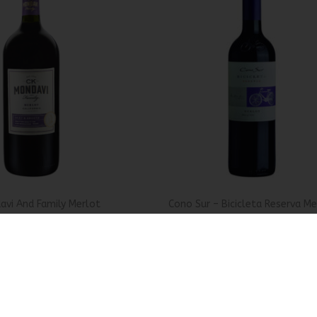
avi And Family Merlot
Cono Sur – Bicicleta Reserva Me
Añadir al carrito
Añadir al carrito