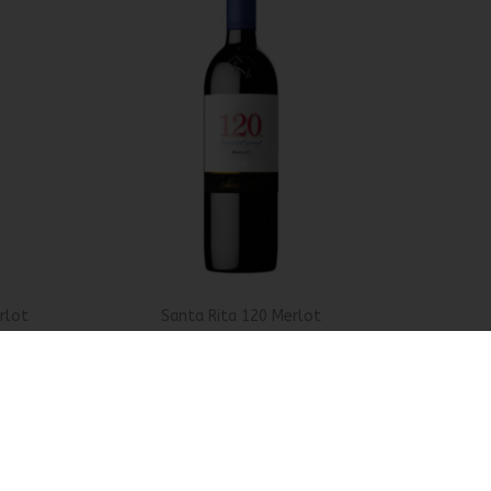
rlot
Santa Rita 120 Merlot
Añadir al carrito