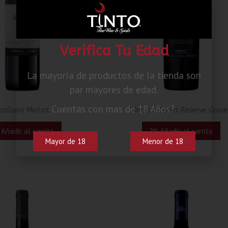
Verifica Tu Edad
La mayoría de productos de la tienda son
par mayores de edad.
Cuentas con mas de 18 Años?
asillero Merlot
Mouton Cadet Reserve Grav
Añadir al carrito
Añadir al carrito
Mayor de 18
Menor de 18