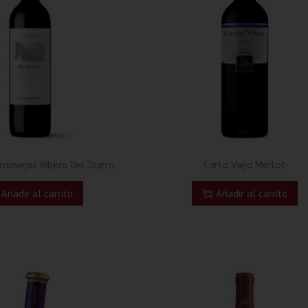
raovejas Ribera Del Duero
Carta Vieja Merlot
Añadir al carrito
Añadir al carrito