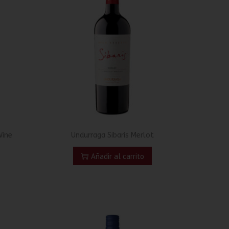
Wine
Undurraga Sibaris Merlot
Añadir al carrito