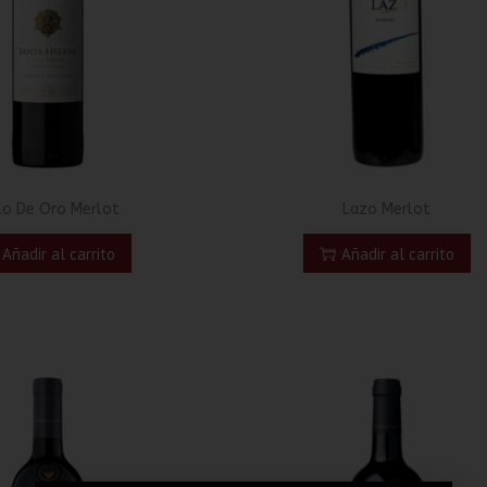
lo De Oro Merlot
Lazo Merlot
Añadir al carrito
Añadir al carrito