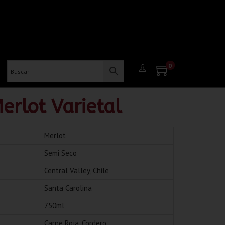
0
rlot Varietal
Merlot
Semi Seco
Central Valley, Chile
Santa Carolina
750ml
Carne Roja
,
Cordero