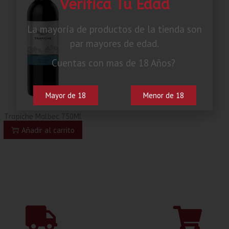
Verifica Tu Edad
La mayoría de productos de la tienda son
par mayores de edad.
Cuentas con mas de 18 Años?
Mayor de 18
Menor de 18
Trapiche Malbec 750Ml
Añadir al carrito