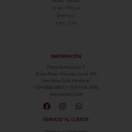
Jueves - Sábado
11 am - 9:30 pm
Domingos
1 pm - 5 pm
INFORMACIÓN
Plaza Numa, Local 9
Plaza Paseo Próceres, Local 104
San Pedro Sula, Honduras
+504 8880-0857 / +504 3346-0691
www.tintohn.com
SERVICIO AL CLIENTE
Términos y Condiciones