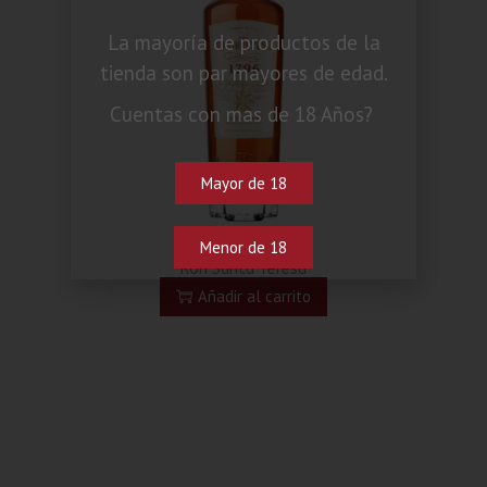
La mayoría de productos de la
tienda son par mayores de edad.
Cuentas con mas de 18 Años?
Mayor de 18
Menor de 18
Ron Santa Teresa
Añadir al carrito