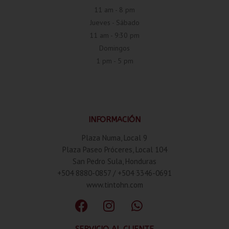
11 am - 8 pm
Jueves - Sábado
11 am - 9:30 pm
Domingos
1 pm - 5 pm
INFORMACIÓN
Plaza Numa, Local 9
Plaza Paseo Próceres, Local 104
San Pedro Sula, Honduras
+504 8880-0857 / +504 3346-0691
www.tintohn.com
SERVICIO AL CLIENTE