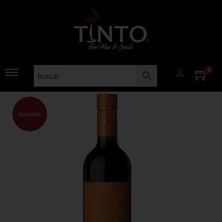
0
Agotado