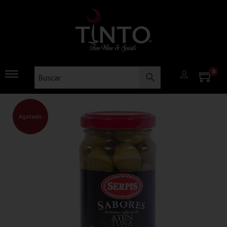
0
Agotado