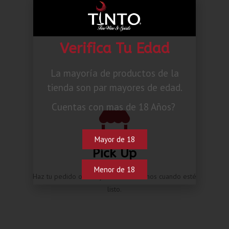
Canada Dry Agua Tonica
Añadir al carrito
Verifica Tu Edad
La mayoría de productos de la
tienda son par mayores de edad.
Cuentas con mas de 18 Años?
Mayor de 18
Pick Up
Menor de 18
Haz tu pedido online y te contactaremos cuando esté
listo.