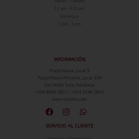
Jueves - Sábado
11 am - 9:30 pm
Domingos
1 pm - 5 pm
INFORMACIÓN
Plaza Numa, Local 9
Plaza Paseo Próceres, Local 104
San Pedro Sula, Honduras
+504 8880-0857 / +504 3346-0691
www.tintohn.com
SERVICIO AL CLIENTE
Términos y Condiciones