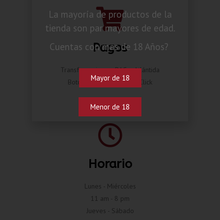
La mayoría de productos de la
tienda son par mayores de edad.
Pagos
Cuentas con mas de 18 Años?
Transferencia por BAC o Atlántida
Mayor de 18
Botón de pago Compra Click
Menor de 18
Horario
Lunes - Miércoles
11 am - 8 pm
Jueves - Sábado