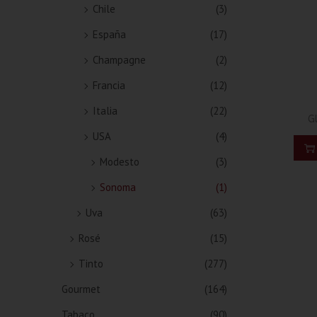
Chile
(3)
España
(17)
Champagne
(2)
Francia
(12)
Italia
(22)
Gl
USA
(4)
Modesto
(3)
Sonoma
(1)
Uva
(63)
Rosé
(15)
Tinto
(277)
Gourmet
(164)
Tabaco
(90)