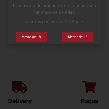
La mayoría de productos de la tienda son
par mayores de edad.
Cuentas con mas de 18 Años?
Mayor de 18
Menor de 18
Delivery
Pagos