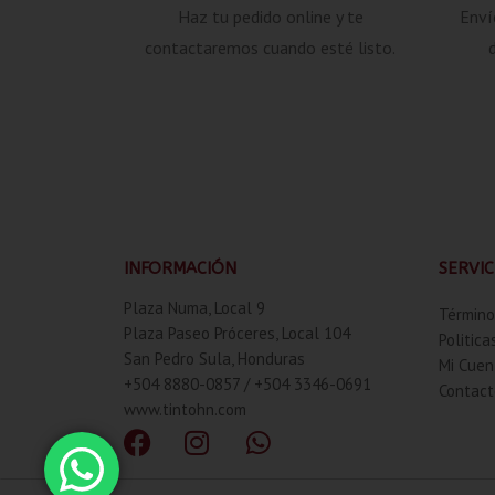
Haz tu pedido online y te
Enví
contactaremos cuando esté listo.
INFORMACIÓN
SERVIC
Plaza Numa, Local 9
Término
Plaza Paseo Próceres, Local 104
Politica
San Pedro Sula, Honduras
Mi Cuen
+504 8880-0857 / +504 3346-0691
Contact
www.tintohn.com