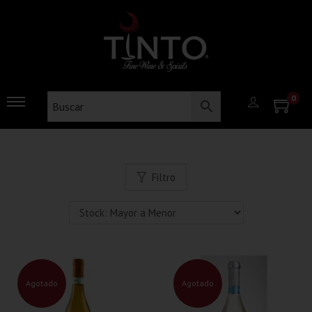
0
Filtro
Agotado
Agotado