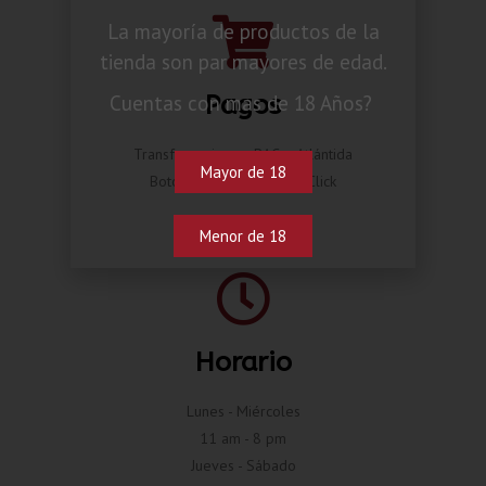
La mayoría de productos de la
tienda son par mayores de edad.
Pagos
Cuentas con mas de 18 Años?
Transferencia por BAC o Atlántida
Mayor de 18
Botón de pago Compra Click
Menor de 18
Horario
Lunes - Miércoles
11 am - 8 pm
Jueves - Sábado