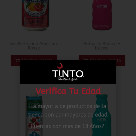
San Pellegrino Aranciata
Hatsu Te Blanco –
Rossa
Lychee
Añadir al carrito
Añadir al carrito
Verifica Tu Edad
La mayoría de productos de la
tienda son par mayores de edad.
Cuentas con mas de 18 Años?