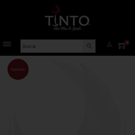
0
Agotado