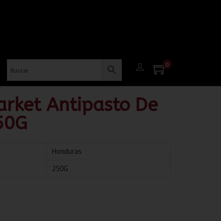
0
arket Antipasto De
50G
Honduras
250G