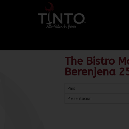
The Bistro M
Berenjena 2
País
Presentación