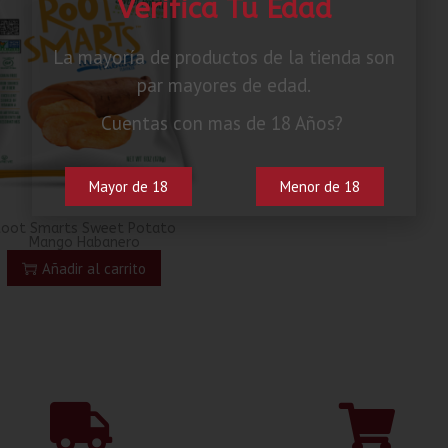
Verifica Tu Edad
La mayoría de productos de la tienda son
par mayores de edad.
Cuentas con mas de 18 Años?
Mayor de 18
Menor de 18
Root Smarts Sweet Potato
Mango Habanero
Añadir al carrito