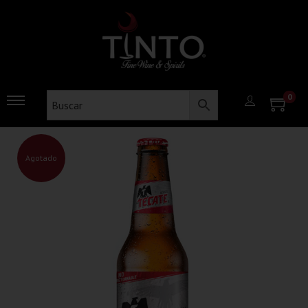
0
Agotado