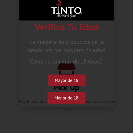
Cusqueña Golden Lager
Añadir al carrito
Verifica Tu Edad
La mayoría de productos de la
tienda son par mayores de edad.
Cuentas con mas de 18 Años?
Mayor de 18
Pick Up
Menor de 18
Haz tu pedido online y te contactaremos cuando esté
listo.