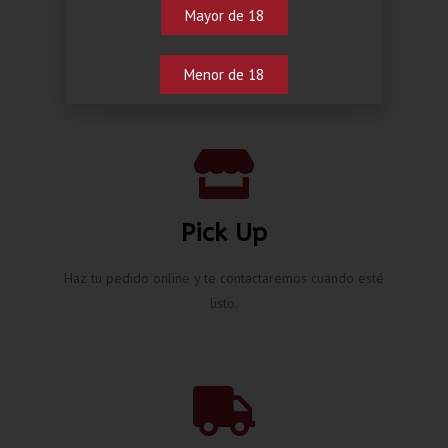
Mayor de 18
Menor de 18
Pick Up
Haz tu pedido online y te contactaremos cuando esté
listo.