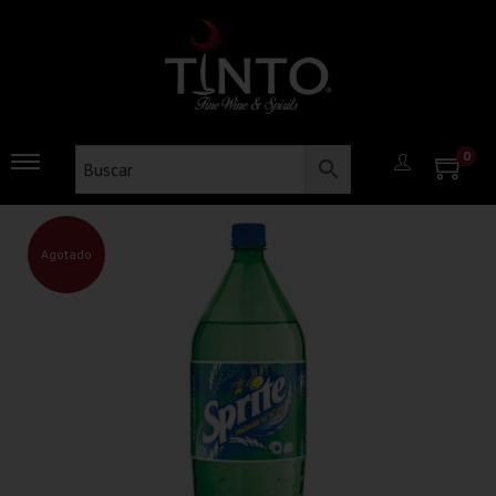
0
Agotado