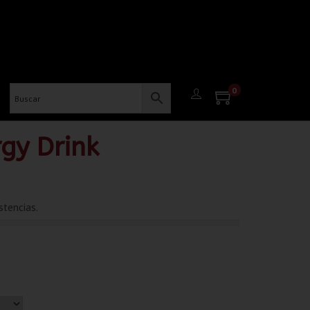
0
gy Drink
stencias.