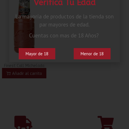
Verifica Tu Edad
La mayoría de productos de la tienda son
par mayores de edad.
Cuentas con mas de 18 Años?
Mayor de 18
Menor de 18
Finest Call Michelada
Añadir al carrito