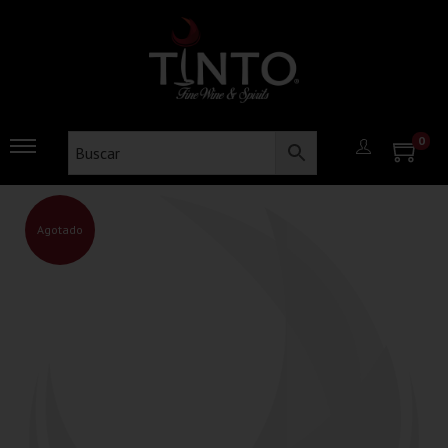
0
Agotado