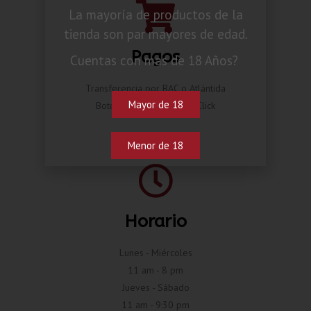
La mayoría de productos de la
tienda son par mayores de edad.
Pagos
Cuentas con mas de 18 Años?
Transferencia por BAC o Atlántida
Mayor de 18
Botón de pago Compra Click
Menor de 18
Horario
Lunes - Miércoles
11 am - 8 pm
Jueves - Sábado
11 am - 9:30 pm