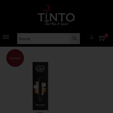
0
Agotado