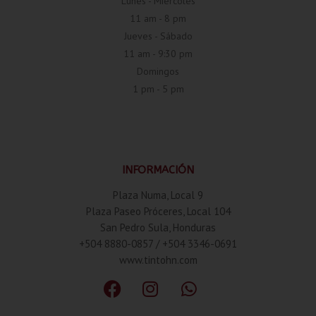
Lunes - Miércoles
11 am - 8 pm
Jueves - Sábado
11 am - 9:30 pm
Domingos
1 pm - 5 pm
INFORMACIÓN
Plaza Numa, Local 9
Plaza Paseo Próceres, Local 104
San Pedro Sula, Honduras
+504 8880-0857 / +504 3346-0691
www.tintohn.com