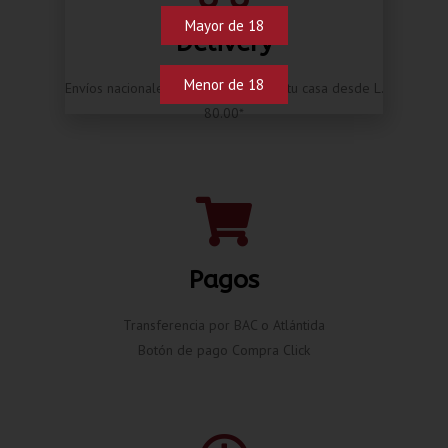
Mayor de 18
Delivery
Menor de 18
Envíos nacionales hasta la puerta de tu casa desde L.
80.00*
Pagos
Transferencia por BAC o Atlántida
Botón de pago Compra Click