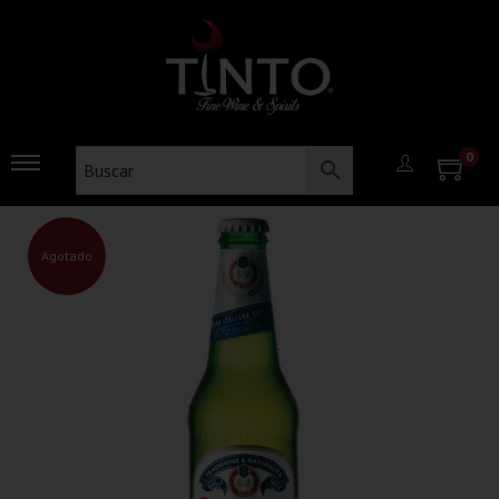
0
Agotado