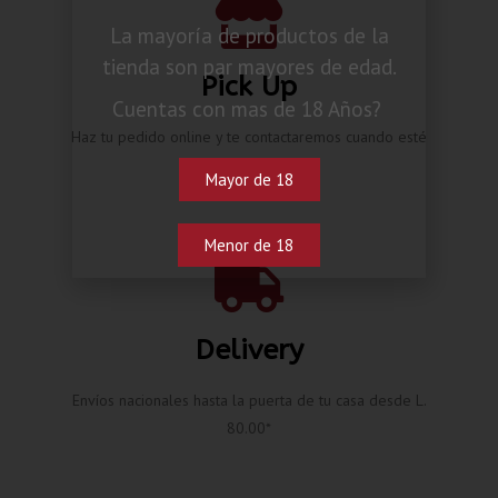
La mayoría de productos de la
tienda son par mayores de edad.
Pick Up
Cuentas con mas de 18 Años?
Haz tu pedido online y te contactaremos cuando esté
listo.
Mayor de 18
Menor de 18
Delivery
Envíos nacionales hasta la puerta de tu casa desde L.
80.00*