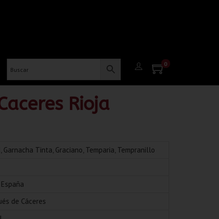
0
aceres Rioja
d
,
Garnacha Tinta
,
Graciano
,
Temparia
,
Tempranillo
, España
ués de Cáceres
l