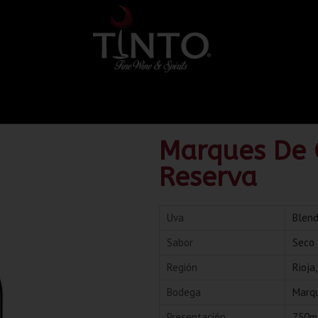
Marques De C
Reserva
Uva
Blen
Sabor
Seco
Región
Rioja
Bodega
Marq
Presentación
750m