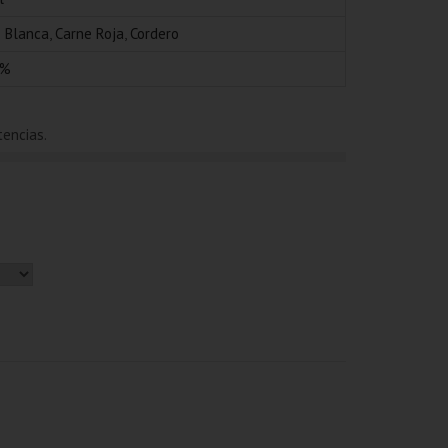
 Blanca
,
Carne Roja
,
Cordero
0%
tencias.