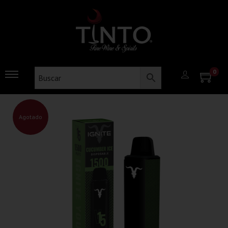
0
Agotado