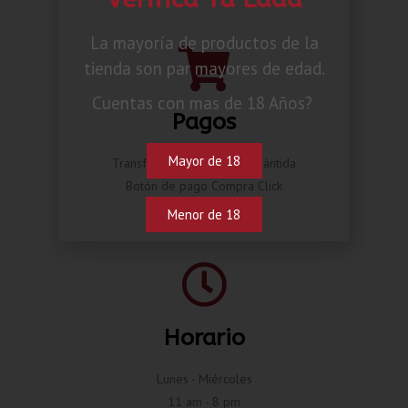
La mayoría de productos de la
tienda son par mayores de edad.
Cuentas con mas de 18 Años?
Pagos
Mayor de 18
Transferencia por BAC o Atlántida
Botón de pago Compra Click
Menor de 18
Horario
Lunes - Miércoles
11 am - 8 pm