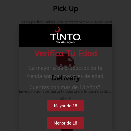
Pick Up
Haz tu pedido online y te contactaremos cuando esté
listo.
Verifica Tu Edad
La mayoría de productos de la
tienda son par mayores de edad.
Delivery
Cuentas con mas de 18 Años?
Envíos nacionales hasta la puerta de tu casa desde L.
80.00*
Mayor de 18
Menor de 18