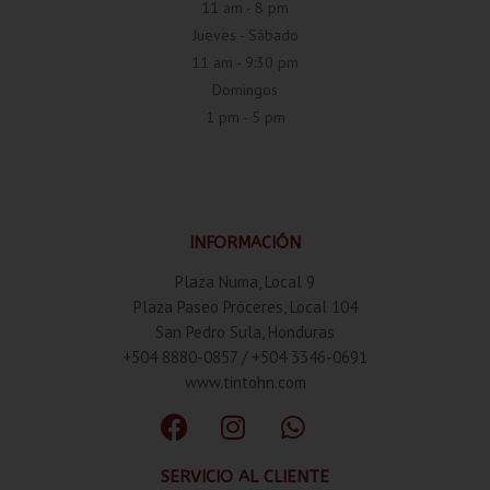
11 am - 8 pm
Jueves - Sábado
11 am - 9:30 pm
Domingos
1 pm - 5 pm
INFORMACIÓN
Plaza Numa, Local 9
Plaza Paseo Próceres, Local 104
San Pedro Sula, Honduras
+504 8880-0857 / +504 3346-0691
www.tintohn.com
SERVICIO AL CLIENTE