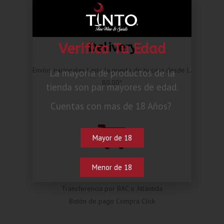
Delivery
Verifica Tu Edad
Envíos nacionales hasta la puerta de tu casa desde L.
La mayoría de productos de la
80.00*
tienda son par mayores de edad.
Cuentas con mas de 18 Años?
Mayor de 18
Pagos
Menor de 18
Transferencia por BAC o Atlántida
Botón de pago Compra Click