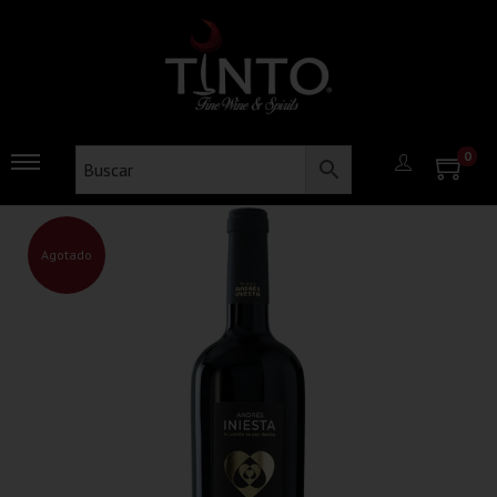
0
Agotado