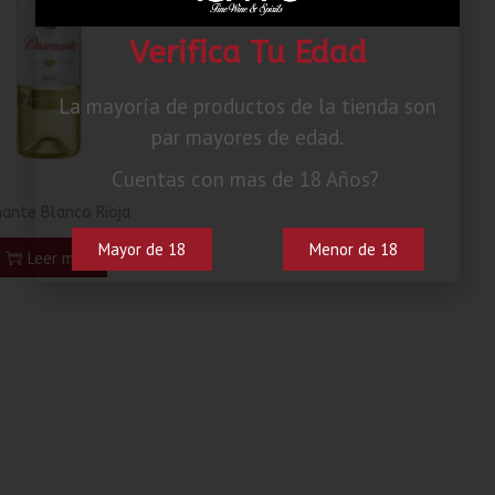
Verifica Tu Edad
La mayoría de productos de la tienda son
par mayores de edad.
Cuentas con mas de 18 Años?
ante Blanco Rioja
Mayor de 18
Menor de 18
Leer más