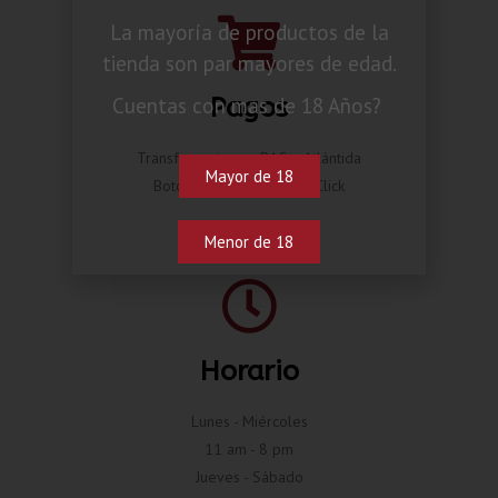
La mayoría de productos de la
tienda son par mayores de edad.
Pagos
Cuentas con mas de 18 Años?
Transferencia por BAC o Atlántida
Mayor de 18
Botón de pago Compra Click
Menor de 18
Horario
Lunes - Miércoles
11 am - 8 pm
Jueves - Sábado