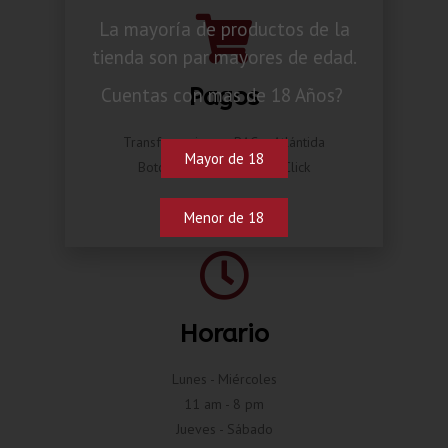
La mayoría de productos de la
tienda son par mayores de edad.
Pagos
Cuentas con mas de 18 Años?
Transferencia por BAC o Atlántida
Mayor de 18
Botón de pago Compra Click
Menor de 18
Horario
Lunes - Miércoles
11 am - 8 pm
Jueves - Sábado