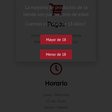
La mayoría de productos de la
tienda son par mayores de edad.
Pagos
Cuentas con mas de 18 Años?
Transferencia por BAC o Atlántida
Mayor de 18
Botón de pago Compra Click
Menor de 18
Horario
Lunes - Miércoles
11 am - 8 pm
Jueves - Sábado