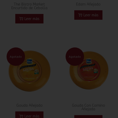
The Bistro Market
Edam Añejado
Encurtido de Cebolla
Leer más
Leer más
Agotado
Agotado
Gouda Añejado
Gouda Con Comino
Añejado
Leer más