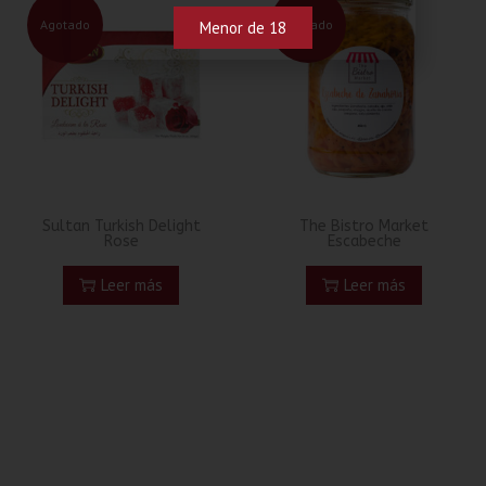
Agotado
Agotado
Menor de 18
Sultan Turkish Delight
The Bistro Market
Rose
Escabeche
Leer más
Leer más