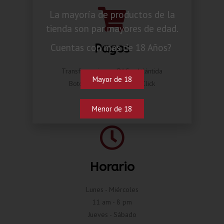
La mayoría de productos de la
tienda son par mayores de edad.
Pagos
Cuentas con mas de 18 Años?
Transferencia por BAC o Atlántida
Mayor de 18
Botón de pago Compra Click
Menor de 18
Horario
Lunes - Miércoles
11 am - 8 pm
Jueves - Sábado