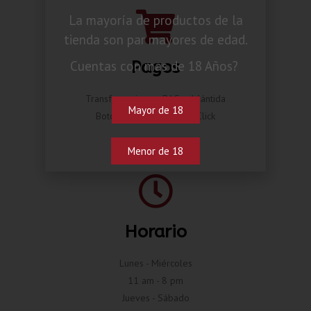
La mayoría de productos de la
tienda son par mayores de edad.
Pagos
Cuentas con mas de 18 Años?
Transferencia por BAC o Atlántida
Mayor de 18
Botón de pago Compra Click
Menor de 18
Horario
Lunes - Miércoles
11 am - 8 pm
Jueves - Sábado