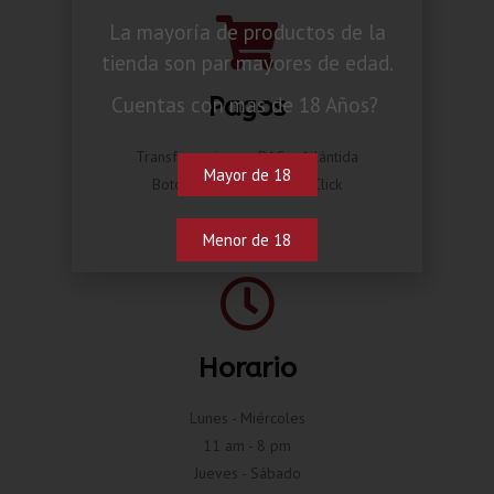
La mayoría de productos de la
tienda son par mayores de edad.
Pagos
Cuentas con mas de 18 Años?
Transferencia por BAC o Atlántida
Mayor de 18
Botón de pago Compra Click
Menor de 18
Horario
Lunes - Miércoles
11 am - 8 pm
Jueves - Sábado