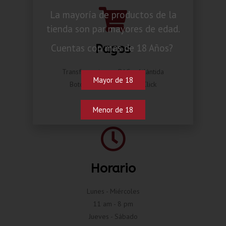
La mayoría de productos de la
tienda son par mayores de edad.
Pagos
Cuentas con mas de 18 Años?
Transferencia por BAC o Atlántida
Mayor de 18
Botón de pago Compra Click
Menor de 18
Horario
Lunes - Miércoles
11 am - 8 pm
Jueves - Sábado