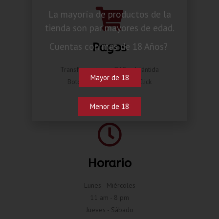
La mayoría de productos de la
tienda son par mayores de edad.
Pagos
Cuentas con mas de 18 Años?
Transferencia por BAC o Atlántida
Mayor de 18
Botón de pago Compra Click
Menor de 18
Horario
Lunes - Miércoles
11 am - 8 pm
Jueves - Sábado