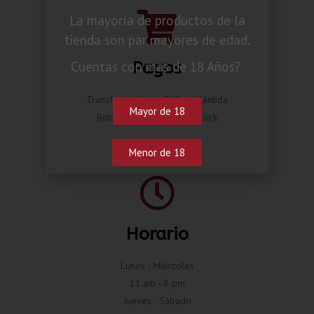
La mayoría de productos de la
tienda son par mayores de edad.
Pagos
Cuentas con mas de 18 Años?
Transferencia por BAC o Atlántida
Mayor de 18
Botón de pago Compra Click
Menor de 18
Horario
Lunes - Miércoles
11 am - 8 pm
Jueves - Sábado